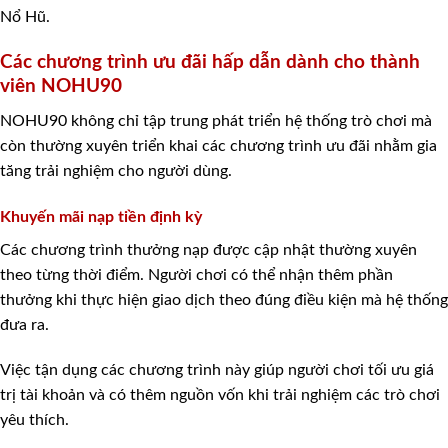
Nổ Hũ.
Các chương trình ưu đãi hấp dẫn dành cho thành
viên NOHU90
NOHU90 không chỉ tập trung phát triển hệ thống trò chơi mà
còn thường xuyên triển khai các chương trình ưu đãi nhằm gia
tăng trải nghiệm cho người dùng.
Khuyến mãi nạp tiền định kỳ
Các chương trình thưởng nạp được cập nhật thường xuyên
theo từng thời điểm. Người chơi có thể nhận thêm phần
thưởng khi thực hiện giao dịch theo đúng điều kiện mà hệ thống
đưa ra.
Việc tận dụng các chương trình này giúp người chơi tối ưu giá
trị tài khoản và có thêm nguồn vốn khi trải nghiệm các trò chơi
yêu thích.