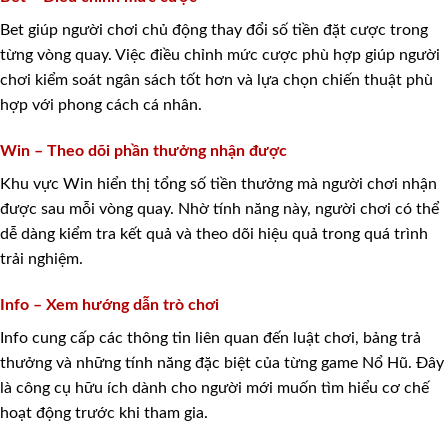
Bet giúp người chơi chủ động thay đổi số tiền đặt cược trong
từng vòng quay. Việc điều chỉnh mức cược phù hợp giúp người
chơi kiểm soát ngân sách tốt hơn và lựa chọn chiến thuật phù
hợp với phong cách cá nhân.
Win – Theo dõi phần thưởng nhận được
Khu vực Win hiển thị tổng số tiền thưởng mà người chơi nhận
được sau mỗi vòng quay. Nhờ tính năng này, người chơi có thể
dễ dàng kiểm tra kết quả và theo dõi hiệu quả trong quá trình
trải nghiệm.
Info – Xem hướng dẫn trò chơi
Info cung cấp các thông tin liên quan đến luật chơi, bảng trả
thưởng và những tính năng đặc biệt của từng game Nổ Hũ. Đây
là công cụ hữu ích dành cho người mới muốn tìm hiểu cơ chế
hoạt động trước khi tham gia.