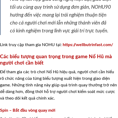
tối ưu cùng quy trình sử dụng đơn giản, NOHU90
hướng đến việc mang lại trải nghiệm thuận tiện
cho cả người chơi mới lẫn những thành viên đã
có kinh nghiệm trong lĩnh vực giải trí trực tuyến.
Link truy cập tham gia NOHU tại:
https://wellbutrinfast.com/
Các biểu tượng quan trọng trong game Nổ Hũ mà
người chơi cần biết
Để tham gia các trò chơi Nổ Hũ hiệu quả, người chơi cần hiểu
rõ chức năng của từng biểu tượng xuất hiện trong giao diện
game. Những tính năng này giúp quá trình quay thưởng trở nên
dễ dàng hơn, đồng thời hỗ trợ người chơi kiểm soát mức cược
và theo dõi kết quả chính xác.
Spin – Bắt đầu vòng quay mới