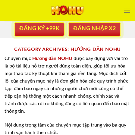
Skip
to
content
ĐĂNG KÝ +99K
ĐĂNG NHẬP X2
CATEGORY ARCHIVES:
HƯỚNG DẪN NOHU
Chuyên mục
Hướng dẫn NOHU
được xây dựng với vai trò
là bộ tài liệu hỗ trợ người dùng toàn diện, giúp tối ưu hóa
mọi thao tác kỹ thuật khi tham gia nền tảng. Mục đích cốt
lõi của chuyên mục này là đơn giản hóa các quy trình phức
tạp, đảm bảo ngay cả những người chơi mới cũng có thể
tiếp cận hệ thống một cách nhanh chóng, chính xác và
tránh được các rủi ro không đáng có liên quan đến bảo mật
thông tin.
Nội dung trọng tâm của chuyên mục tập trung vào ba quy
trình vận hành then chốt: