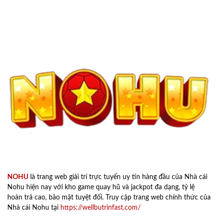
NOHU
là trang web giải trí trực tuyến uy tín hàng đầu của Nhà cái
Nohu hiện nay với kho game quay hũ và jackpot đa dạng, tỷ lệ
hoàn trả cao, bảo mật tuyệt đối. Truy cập trang web chính thức của
Nhà cái Nohu tại
https://wellbutrinfast.com/