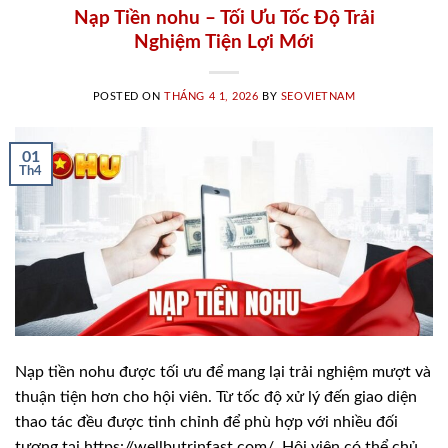
Nạp Tiền nohu – Tối Ưu Tốc Độ Trải
Nghiệm Tiện Lợi Mới
POSTED ON
THÁNG 4 1, 2026
BY
SEOVIETNAM
01
Th4
Nạp tiền nohu được tối ưu để mang lại trải nghiệm mượt và
thuận tiện hơn cho hội viên. Từ tốc độ xử lý đến giao diện
thao tác đều được tinh chỉnh để phù hợp với nhiều đối
tượng tại https://wellbutrinfast.com/. Hội viên có thể chủ