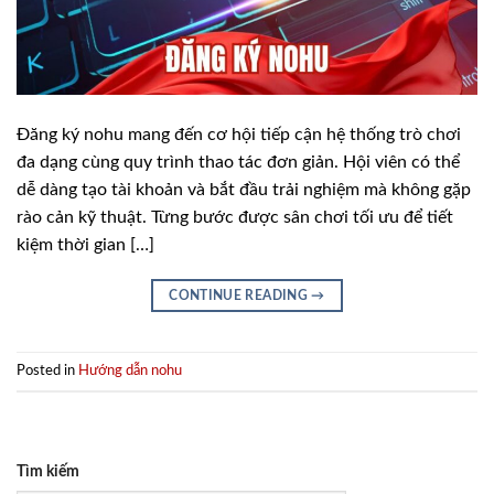
Đăng ký nohu mang đến cơ hội tiếp cận hệ thống trò chơi
đa dạng cùng quy trình thao tác đơn giản. Hội viên có thể
dễ dàng tạo tài khoản và bắt đầu trải nghiệm mà không gặp
rào cản kỹ thuật. Từng bước được sân chơi tối ưu để tiết
kiệm thời gian […]
CONTINUE READING
→
Posted in
Hướng dẫn nohu
Tìm kiếm