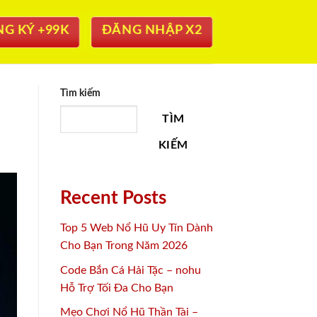
NG KÝ +99K
ĐĂNG NHẬP X2
Tìm kiếm
TÌM
KIẾM
Recent Posts
Top 5 Web Nổ Hũ Uy Tín Dành
Cho Bạn Trong Năm 2026
Code Bắn Cá Hải Tặc – nohu
Hỗ Trợ Tối Đa Cho Bạn
Mẹo Chơi Nổ Hũ Thần Tài –