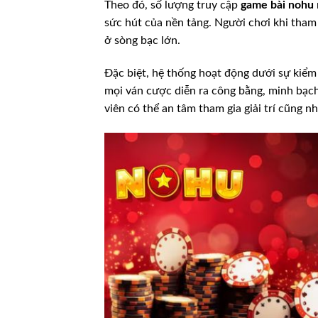
Theo đó, số lượng truy cập
game bài nohu
sức hút của nền tảng. Người chơi khi tham
ở sòng bạc lớn.
Đặc biệt, hệ thống hoạt động dưới sự kiểm
mọi ván cược diễn ra công bằng, minh bạch
viên có thể an tâm tham gia giải trí cũng 