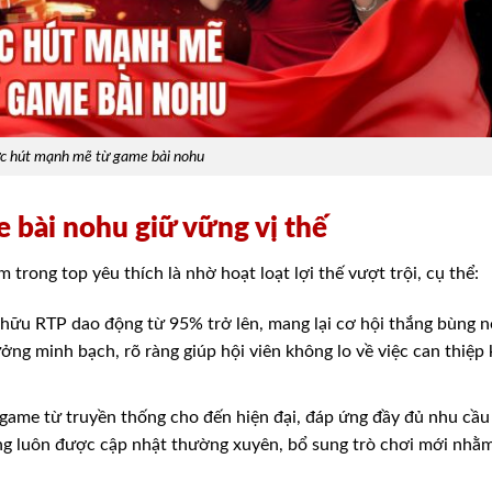
c hút mạnh mẽ từ game bài nohu
bài nohu giữ vững vị thế
trong top yêu thích là nhờ hoạt loạt lợi thế vượt trội, cụ thể:
 hữu RTP dao động từ 95% trở lên, mang lại cơ hội thắng bùng n
ởng minh bạch, rõ ràng giúp hội viên không lo về việc can thiệp 
game từ truyền thống cho đến hiện đại, đáp ứng đầy đủ nhu cầu
hống luôn được cập nhật thường xuyên, bổ sung trò chơi mới nhằ