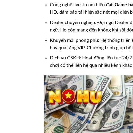
Công nghệ livestream hiện đại:
Game bà
HD, đảm bảo tái hiện sắc nét mọi diễn b
Dealer chuyên nghiệp: Đội ngũ Dealer đ
ngữ. Họ còn mang đến không khí sôi độn
Khuyến mãi phong phú: Hệ thống triển 
hay quà tặng VIP. Chương trình giúp hội 
Dịch vụ CSKH: Hoạt động liên tục 24/7 
chơi có thể liên hệ qua nhiều kênh khác