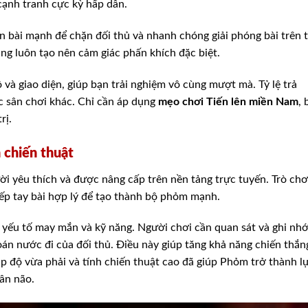
cạnh tranh cực kỳ hấp dẫn.
n bài mạnh để chặn đối thủ và nhanh chóng giải phóng bài trên t
ng luôn tạo nên cảm giác phấn khích đặc biệt.
ộ và giao diện, giúp bạn trải nghiệm vô cùng mượt mà. Tỷ lệ trả
c sân chơi khác. Chỉ cần áp dụng
mẹo chơi Tiến lên miền Nam
, 
rị.
 chiến thuật
i yêu thích và được nâng cấp trên nền tảng trực tuyến. Trò chơ
xếp tay bài hợp lý để tạo thành bộ phỏm mạnh.
 yếu tố may mắn và kỹ năng. Người chơi cần quan sát và ghi nh
án nước đi của đối thủ. Điều này giúp tăng khả năng chiến thắn
hịp độ vừa phải và tính chiến thuật cao đã giúp Phỏm trở thành l
cân não.