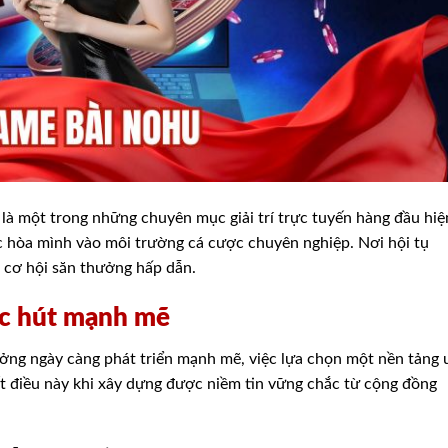
 là một trong những chuyên mục giải trí trực tuyến hàng đầu hiệ
c hòa mình vào môi trường cá cược chuyên nghiệp. Nơi hội tụ
g cơ hội săn thưởng hấp dẫn.
c hút mạnh mẽ
ưởng ngày càng phát triển mạnh mẽ, việc lựa chọn một nền tảng 
ốt điều này khi xây dựng được niềm tin vững chắc từ cộng đồng