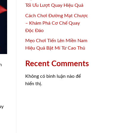
Tối Ưu Lượt Quay Hiệu Quả
Cách Chơi Đường Mạt Chược
– Khám Phá Cơ Chế Quay
Độc Đáo
Mẹo Chơi Tiến Lên Miền Nam
Hiệu Quả Bật Mí Từ Cao Thủ
Recent Comments
n
Không có bình luận nào để
hiển thị.
uy