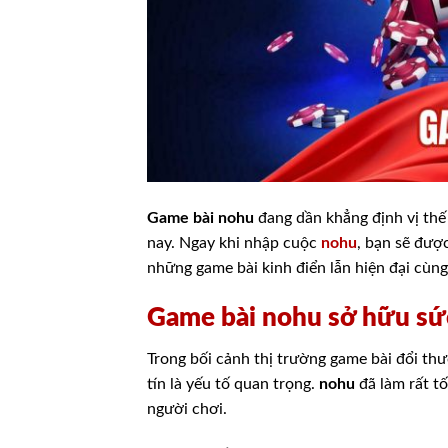
Game bài nohu
đang dần khẳng định vị thế
nay. Ngay khi nhập cuộc
nohu
, bạn sẽ đượ
những game bài kinh điển lẫn hiện đại cùn
Game bài nohu sở hữu sứ
Trong bối cảnh thị trường game bài đổi th
tín là yếu tố quan trọng.
nohu
đã làm rất t
người chơi.