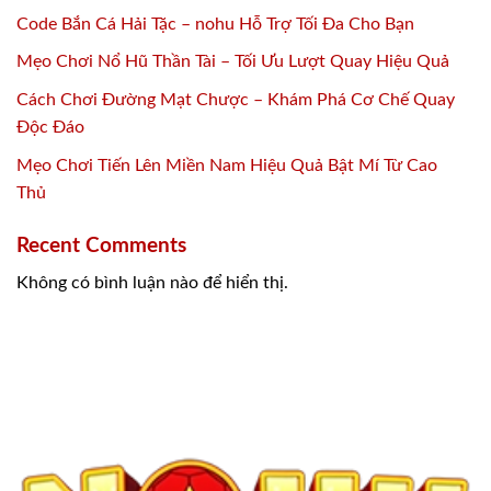
Code Bắn Cá Hải Tặc – nohu Hỗ Trợ Tối Đa Cho Bạn
Mẹo Chơi Nổ Hũ Thần Tài – Tối Ưu Lượt Quay Hiệu Quả
Cách Chơi Đường Mạt Chược – Khám Phá Cơ Chế Quay
Độc Đáo
Mẹo Chơi Tiến Lên Miền Nam Hiệu Quả Bật Mí Từ Cao
Thủ
Recent Comments
Không có bình luận nào để hiển thị.