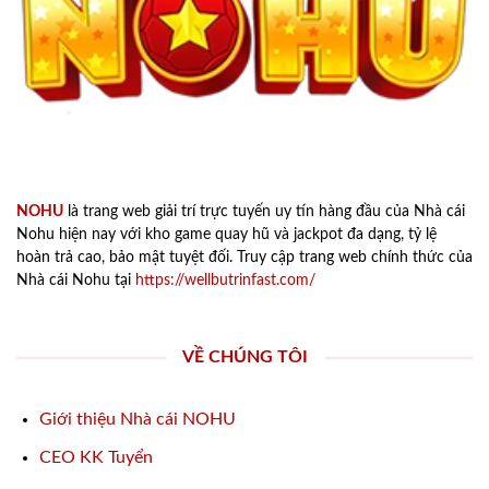
NOHU
là trang web giải trí trực tuyến uy tín hàng đầu của Nhà cái
Nohu hiện nay với kho game quay hũ và jackpot đa dạng, tỷ lệ
hoàn trả cao, bảo mật tuyệt đối. Truy cập trang web chính thức của
Nhà cái Nohu tại
https://wellbutrinfast.com/
VỀ CHÚNG TÔI
Giới thiệu Nhà cái NOHU
CEO KK Tuyển