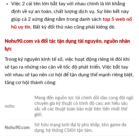
Việc 2 cái tên lớn bắt tay với nhau chính là lời khẳng
định về sự an toàn, chất lượng dịch vụ. Sự liên kết này
giúp cả 2 xứng đáng nằm trong danh sách
top 5 web nổ
hũ uy tín
. Bất kỳ đối thủ nào cũng phải kiêng dè.
Nohu90.com và đối tác tận dụng tài nguyên, nguồn nhân
lực
Trong kỷ nguyên kinh tế số, việc hoạt động riêng lẻ đôi khi
sẽ tạo ra những rào cản về tốc độ phát triển. Việc bắt tay
với nhau sẽ tạo nên cơ hội để tận dụng thế mạnh riêng biệt,
tăng cơ hội thành công:
Mang đến nguồn lực tài chính dồi dào cùng đội ngũ
chuyên gia kỹ thuật có trình độ cao, am hiểu sâu
nohu
sắc về các thuật toán bảo mật tiên tiến nhất thế
giới.
Sở hữu mạng lưới đại lý phủ khắp, kho game đa
Nohu90.com
dạng, hệ thống CSKH tận tâm.