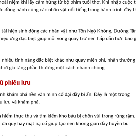
ài niệm khi lấy cảm hứng từ bộ phim tuổi thơ. Khi nhập cuộc t
ợc đồng hành cùng các nhân vật nổi tiếng trong hành trình đầy t
t, tái hiện sinh động các nhân vật như Tôn Ngộ Không, Đường Tă
hiệu ứng đặc biệt giúp mỗi vòng quay trở nên hấp dẫn hơn bao 
ến nhiều tính năng đặc biệt khác như quay miễn phí, nhân thưởng
 chơi gia tăng phần thưởng một cách nhanh chóng.
ũ phiêu lưu
nh khám phá nền văn minh cổ đại đầy bí ẩn. Đây là một trong
u lưu và khám phá.
m hiểm thực thụ và tìm kiếm kho báu bị chôn vùi trong rừng rậm.
 đá quý hay mặt nạ cổ giúp tạo nên không gian đầy huyền bí.