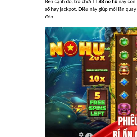
Bên cạnh đó, trò chơi
TT88 nổ hũ
này còn 
số hay jackpot. Điều này giúp mỗi lần qua
đón.