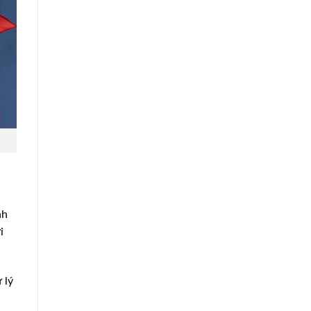
nh
i
 lý