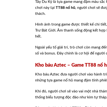
Tây Du Ký là tựa game mang đậm màu sắc ho
chơi này tại
TT88 nổ hũ
, người chơi sẽ đư
thách.
Hình ảnh trong game được thiết kế chi tiế
Trư Bát Giới. Âm thanh sống động kết hợp 
hết.
Ngoài yếu tố giải trí, trò chơi còn mang đ
số và bonus. Đây chính là cơ hội để người
Kho báu Aztec – Game TT88 nổ h
Kho báu Aztec đưa người chơi vào hành trì
những tựa game nổ hũ mang đậm tính phiê
Khi đó, người chơi sẽ vào vai một nhà thá
thống biểu tượng độc đáo như kim tự tháp,