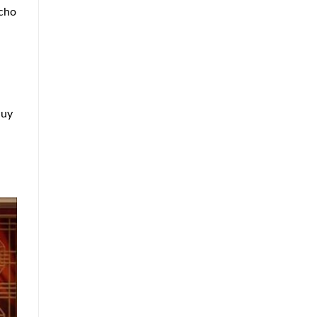
 cho
 uy